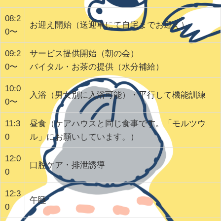
08:2
お迎え開始（送迎車にて自宅までお迎え）
0〜
09:2
サービス提供開始（朝の会）
0〜
バイタル・お茶の提供（水分補給）
10:0
入浴（男女別に入浴可能）・平行して機能訓練
0〜
11:3
昼食（ケアハウスと同じ食事です。「モルツウ
0
ル」にお願いしています。）
12:0
口腔ケア・排泄誘導
0
12:3
午睡
0