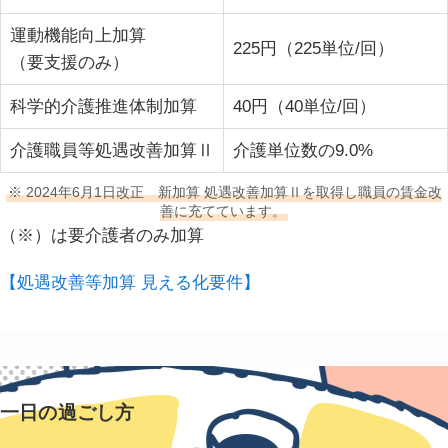
運動機能向上加算
225円（225単位/回）
（要支援のみ）
科学的介護推進体制加算
40円（40単位/回）
介護職員等処遇改善加算Ⅱ
介護単位数の9.0%
※ 2024年6月1日改正 新加算 処遇改善加算Ⅱを取得し職員の賃金改
善に充てています。
（※）は要介護者のみ加算
【処遇改善等加算 見える化要件】
一日の過ごし方