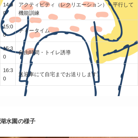
14:3
アクティビティ（レクリエーション）・平行して
0
機能訓練
15:0
ティータイム
0
15:3
自由時間・トイレ誘導
0
16:3
送迎車にて自宅までお送りします。
0
湖水園の様子