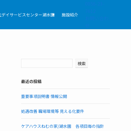
0856-23-
7612
生デイサービスセンター
湖水園
施設紹介
お問い合わ
せ
検索
最近の投稿
重要事項説明書 情報公開
処遇改善 職場環境等 見える化要件
ケアハウスねむの家/湖水園 各項目毎の指針