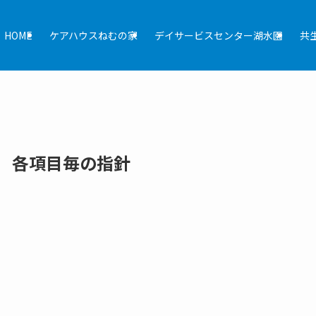
HOME
ケアハウス
ねむの家
デイサービスセンター
湖水園
共
 各項目毎の指針